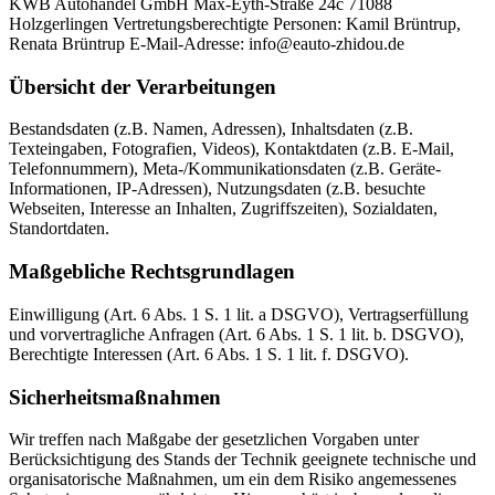
KWB Autohandel GmbH Max-Eyth-Straße 24c 71088
Holzgerlingen Vertretungsberechtigte Personen: Kamil Brüntrup,
Renata Brüntrup E-Mail-Adresse: info@eauto-zhidou.de
Übersicht der Verarbeitungen
Bestandsdaten (z.B. Namen, Adressen), Inhaltsdaten (z.B.
Texteingaben, Fotografien, Videos), Kontaktdaten (z.B. E-Mail,
Telefonnummern), Meta-/Kommunikationsdaten (z.B. Geräte-
Informationen, IP-Adressen), Nutzungsdaten (z.B. besuchte
Webseiten, Interesse an Inhalten, Zugriffszeiten), Sozialdaten,
Standortdaten.
Maßgebliche Rechtsgrundlagen
Einwilligung (Art. 6 Abs. 1 S. 1 lit. a DSGVO), Vertragserfüllung
und vorvertragliche Anfragen (Art. 6 Abs. 1 S. 1 lit. b. DSGVO),
Berechtigte Interessen (Art. 6 Abs. 1 S. 1 lit. f. DSGVO).
Sicherheitsmaßnahmen
Wir treffen nach Maßgabe der gesetzlichen Vorgaben unter
Berücksichtigung des Stands der Technik geeignete technische und
organisatorische Maßnahmen, um ein dem Risiko angemessenes